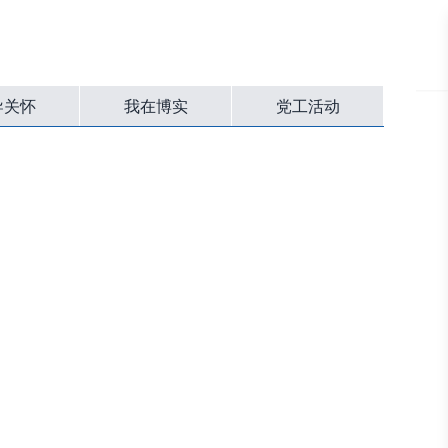
窗
投资者关系
联系我们
CN
|
EN
导关怀
我在博实
党工活动