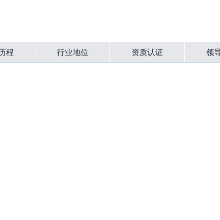
与技术
解决方案
服务体系
新闻资讯
博实之
历程
行业地位
资质认证
领